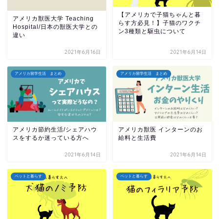
【アメリカで子猫ちゃんと暮
アメリカ獣医大学 Teaching
らす方必見！】子猫のワクチ
Hospital/日本の獣医大学との
ン3種類と駆虫について
違い
2021年6月16日
2021年6月14日
アメリカ留学生活 まとめ
アメリカ留学生活 まとめ
アメリカ節約生活/シェアハウ
アメリカ獣医 インターンのお
スをするか迷っている方へ
給料と生活費
2021年6月14日
2021年6月14日
ペットと暮らす
ペットと暮らす