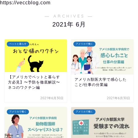
https://veccblog.com
― ARCHIVES ―
2021年 6月
ペットと暮らす
アメリカで働く
【アメリカでペットと暮らす
アメリカ獣医大学で感心した
方必見】〜予防を徹底解説〜
こと/仕事の分業編
ネコのワクチン編
2021年6月30日
2021年6月30日
アメリカで働く
アメリカで働く