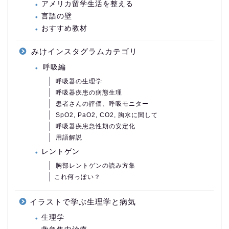
アメリカ留学生活を整える
言語の壁
おすすめ教材
みけインスタグラムカテゴリ
呼吸編
呼吸器の生理学
呼吸器疾患の病態生理
患者さんの評価、呼吸モニター
SpO2, PaO2, CO2, 胸水に関して
呼吸器疾患急性期の安定化
用語解説
レントゲン
胸部レントゲンの読み方集
これ何っぽい？
イラストで学ぶ生理学と病気
生理学