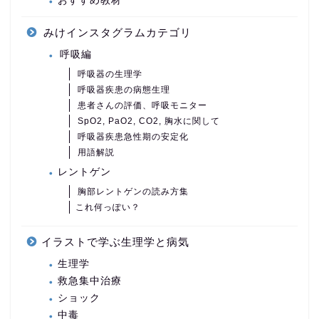
おすすめ教材
みけインスタグラムカテゴリ
呼吸編
呼吸器の生理学
呼吸器疾患の病態生理
患者さんの評価、呼吸モニター
SpO2, PaO2, CO2, 胸水に関して
呼吸器疾患急性期の安定化
用語解説
レントゲン
胸部レントゲンの読み方集
これ何っぽい？
イラストで学ぶ生理学と病気
生理学
救急集中治療
ショック
中毒