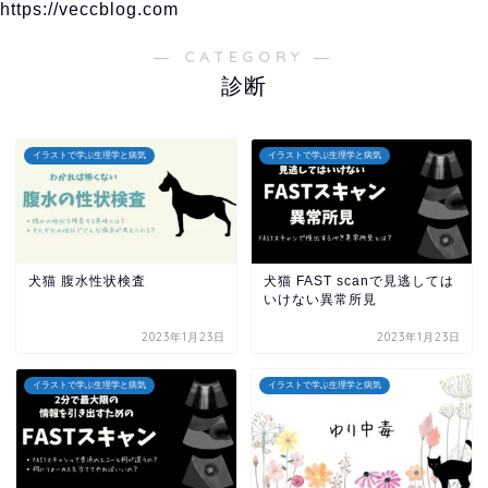
https://veccblog.com
― CATEGORY ―
診断
イラストで学ぶ生理学と病気
イラストで学ぶ生理学と病気
犬猫 腹水性状検査
犬猫 FAST scanで見逃しては
いけない異常所見
2023年1月23日
2023年1月23日
イラストで学ぶ生理学と病気
イラストで学ぶ生理学と病気