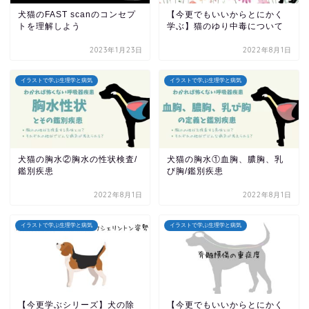
犬猫のFAST scanのコンセプ
【今更でもいいからとにかく
トを理解しよう
学ぶ】猫のゆり中毒について
2023年1月23日
2022年8月1日
イラストで学ぶ生理学と病気
イラストで学ぶ生理学と病気
犬猫の胸水②胸水の性状検査/
犬猫の胸水①血胸、膿胸、乳
鑑別疾患
び胸/鑑別疾患
2022年8月1日
2022年8月1日
イラストで学ぶ生理学と病気
イラストで学ぶ生理学と病気
【今更学ぶシリーズ】犬の除
【今更でもいいからとにかく