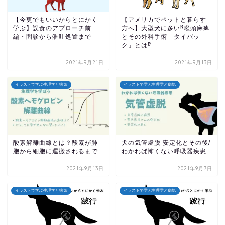
【今更でもいいからとにかく
【アメリカでペットと暮らす
学ぶ】誤食のアプローチ前
方へ】大型犬に多い⁉︎喉頭麻痺
編・問診から催吐処置まで
とその外科手術「タイバッ
ク」とは⁉︎
2021年9月21日
2021年9月13日
イラストで学ぶ生理学と病気
イラストで学ぶ生理学と病気
酸素解離曲線とは？酸素が肺
犬の気管虚脱 安定化とその後/
胞から細胞に運搬されるまで
わかれば怖くない呼吸器疾患
2021年9月13日
2021年9月7日
イラストで学ぶ生理学と病気
イラストで学ぶ生理学と病気