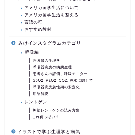
アメリカ留学生活について
アメリカ留学生活を整える
言語の壁
おすすめ教材
みけインスタグラムカテゴリ
呼吸編
呼吸器の生理学
呼吸器疾患の病態生理
患者さんの評価、呼吸モニター
SpO2, PaO2, CO2, 胸水に関して
呼吸器疾患急性期の安定化
用語解説
レントゲン
胸部レントゲンの読み方集
これ何っぽい？
イラストで学ぶ生理学と病気