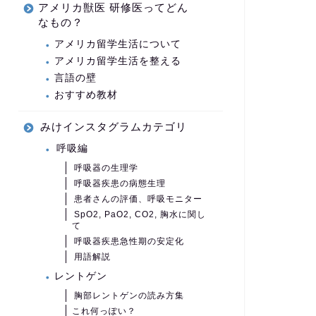
アメリカ獣医 研修医ってどん
なもの？
アメリカ留学生活について
アメリカ留学生活を整える
言語の壁
おすすめ教材
みけインスタグラムカテゴリ
呼吸編
呼吸器の生理学
呼吸器疾患の病態生理
患者さんの評価、呼吸モニター
SpO2, PaO2, CO2, 胸水に関し
て
呼吸器疾患急性期の安定化
用語解説
レントゲン
胸部レントゲンの読み方集
これ何っぽい？