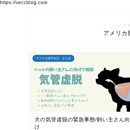
https://veccblog.com
― C
アメリカ
アメリカ留学生活 まとめ
犬の気管虚脱の緊急事態/飼い主さん向
け