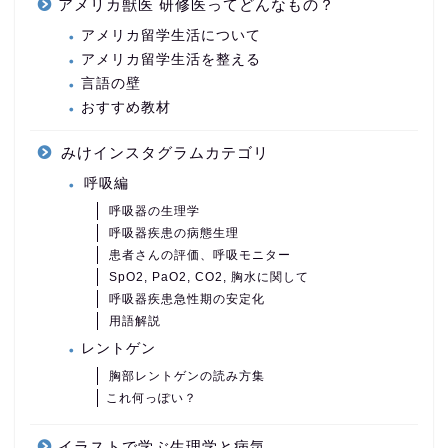
アメリカ獣医 研修医ってどんなもの？
アメリカ留学生活について
アメリカ留学生活を整える
言語の壁
おすすめ教材
みけインスタグラムカテゴリ
呼吸編
呼吸器の生理学
呼吸器疾患の病態生理
患者さんの評価、呼吸モニター
SpO2, PaO2, CO2, 胸水に関して
呼吸器疾患急性期の安定化
用語解説
レントゲン
胸部レントゲンの読み方集
これ何っぽい？
イラストで学ぶ生理学と病気