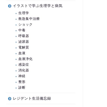
イラストで学ぶ生理学と病気
生理学
救急集中治療
ショック
中毒
呼吸器
泌尿器
電解質
血液
血液浄化
感染症
消化器
神経
整形
診断
レジデント生活備忘録