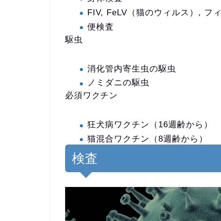
FIV, FeLV（猫のウィルス）, 
便検査
駆虫
消化管内寄生虫の駆虫
ノミダニの駆虫
必須ワクチン
狂犬病ワクチン（16週齢から）
猫混合ワクチン（8週齢から）
検査