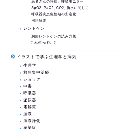
患者さんの評価、呼吸モニター
SpO2, PaO2, CO2, 胸水に関して
呼吸器疾患急性期の安定化
用語解説
レントゲン
胸部レントゲンの読み方集
これ何っぽい？
イラストで学ぶ生理学と病気
生理学
救急集中治療
ショック
中毒
呼吸器
泌尿器
電解質
血液
血液浄化
感染症