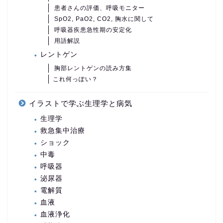
患者さんの評価、呼吸モニター
SpO2, PaO2, CO2, 胸水に関して
呼吸器疾患急性期の安定化
用語解説
レントゲン
胸部レントゲンの読み方集
これ何っぽい？
イラストで学ぶ生理学と病気
生理学
救急集中治療
ショック
中毒
呼吸器
泌尿器
電解質
血液
血液浄化