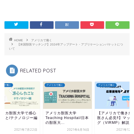
HOME
アメリカで働く
【米国獣医マッチング】2024年アップデート・アプリケーションパケットにつ
いて
RELATED POST
アメリカで働く
アメリカで働く
アメリカで
感心
アメリカ獣医大学
【アメリカで働きたい獣
アメリ
ジー編
Teaching Hospital/日本
医さん必見‼︎】マッチン
したこと
の獣医大...
グ（VIRMP）解説...
月22日
2021年6月16日
2021年12月26日