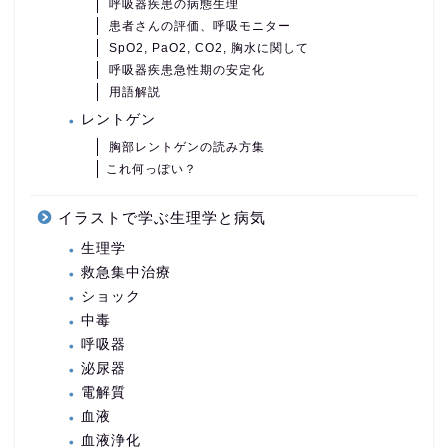
呼吸器疾患の病態生理
患者さんの評価、呼吸モニター
SpO2, PaO2, CO2, 胸水に関して
呼吸器疾患急性期の安定化
用語解説
レントゲン
胸部レントゲンの読み方集
これ何っぽい？
イラストで学ぶ生理学と病気
生理学
救急集中治療
ショック
中毒
呼吸器
泌尿器
電解質
血液
血液浄化