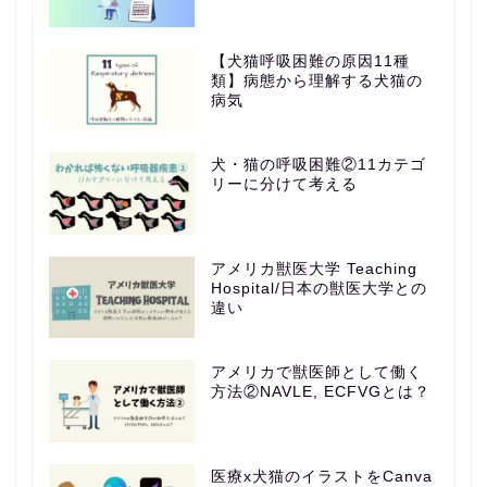
【犬猫呼吸困難の原因11種
類】病態から理解する犬猫の
病気
犬・猫の呼吸困難②11カテゴ
リーに分けて考える
アメリカ獣医大学 Teaching
Hospital/日本の獣医大学との
違い
アメリカで獣医師として働く
方法②NAVLE, ECFVGとは？
医療x犬猫のイラストをCanva