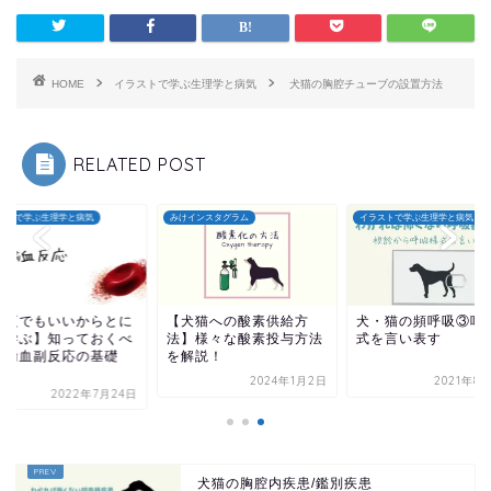
HOME
イラストで学ぶ生理学と病気
犬猫の胸腔チューブの設置方法
RELATED POST
ストで学ぶ生理学と病気
みけインスタグラム
イラストで学ぶ生理学と病気
今更でもいいからとに
【犬猫への酸素供給方
犬・猫の頻呼吸③呼
く学ぶ】知っておくべ
法】様々な酸素投与方法
式を言い表す
！輸血副反応の基礎
を解説！
.
2024年1月2日
2021年8
2022年7月24日
犬猫の胸腔内疾患/鑑別疾患