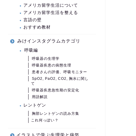
アメリカ留学生活について
アメリカ留学生活を整える
言語の壁
おすすめ教材
みけインスタグラムカテゴリ
呼吸編
呼吸器の生理学
呼吸器疾患の病態生理
患者さんの評価、呼吸モニター
SpO2, PaO2, CO2, 胸水に関し
て
呼吸器疾患急性期の安定化
用語解説
レントゲン
胸部レントゲンの読み方集
これ何っぽい？
イラストで学ぶ生理学と病気