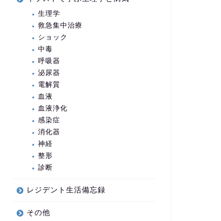
生理学
救急集中治療
ショック
中毒
呼吸器
泌尿器
電解質
血液
血液浄化
感染症
消化器
神経
整形
診断
レジデント生活備忘録
その他