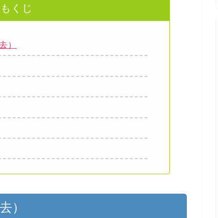
もくじ
去）
抜去）