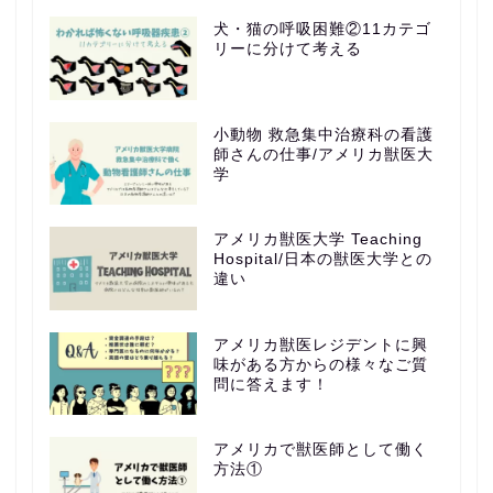
犬・猫の呼吸困難②11カテゴ
リーに分けて考える
小動物 救急集中治療科の看護
師さんの仕事/アメリカ獣医大
学
アメリカ獣医大学 Teaching
Hospital/日本の獣医大学との
違い
アメリカ獣医レジデントに興
味がある方からの様々なご質
問に答えます！
アメリカで獣医師として働く
方法①