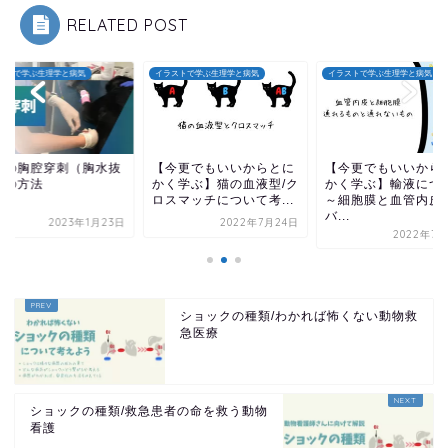
RELATED POST
ストで学ぶ生理学と病気
イラストで学ぶ生理学と病気
イラストで学ぶ生理学と病気
猫の胸腔穿刺（胸水抜
【今更でもいいからとに
【今更でもいいから
）の方法
かく学ぶ】猫の血液型/ク
かく学ぶ】輸液につ
ロスマッチについて考...
～細胞膜と血管内皮
バ...
2023年1月23日
2022年7月24日
2022年7月
ショックの種類/わかれば怖くない動物救
急医療
ショックの種類/救急患者の命を救う動物
看護