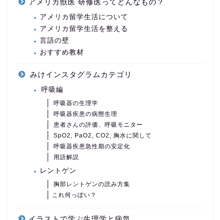
アメリカ獣医 研修医ってどんなもの？
アメリカ留学生活について
アメリカ留学生活を整える
言語の壁
おすすめ教材
みけインスタグラムカテゴリ
呼吸編
呼吸器の生理学
呼吸器疾患の病態生理
患者さんの評価、呼吸モニター
SpO2, PaO2, CO2, 胸水に関して
呼吸器疾患急性期の安定化
用語解説
レントゲン
胸部レントゲンの読み方集
これ何っぽい？
イラストで学ぶ生理学と病気