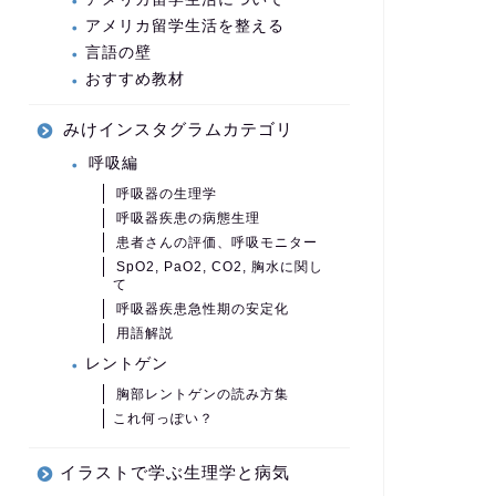
アメリカ留学生活を整える
言語の壁
おすすめ教材
みけインスタグラムカテゴリ
呼吸編
呼吸器の生理学
呼吸器疾患の病態生理
患者さんの評価、呼吸モニター
SpO2, PaO2, CO2, 胸水に関し
て
呼吸器疾患急性期の安定化
用語解説
レントゲン
胸部レントゲンの読み方集
これ何っぽい？
イラストで学ぶ生理学と病気