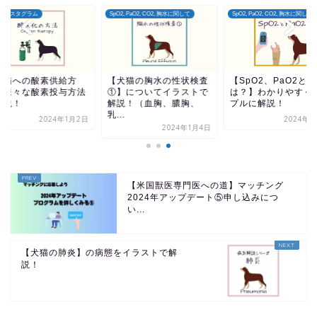
インスタグラム
SpO2, PaO2, CO2, 胸水に関して
SpO2, PaO2, CO2, 胸水に関して
犬猫への酸素供給方
【犬猫の胸水の性状検査
【SpO2、PaO2と
】様々な酸素投与方法
①】についてイラストで
は？】わかりやすく
解説！
解説！（血胸、膿胸、
プルに解説！
乳...
2024年1月2日
2024年1
2024年1月4日
【米国獣医専門医への道】マッチング
2024年アップデート⑤申し込みにつ
い...
【犬猫の肺炎】の病態をイラストで解
説！