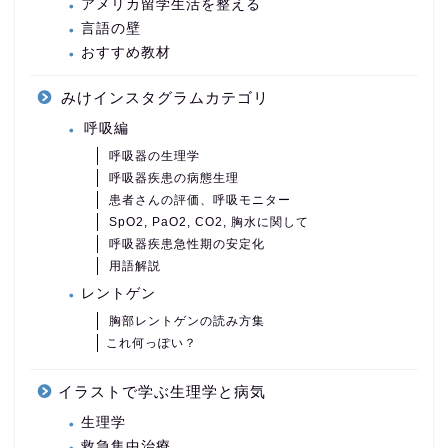
アメリカ留学生活を整える
言語の壁
おすすめ教材
みけインスタグラムカテゴリ
呼吸編
呼吸器の生理学
呼吸器疾患の病態生理
患者さんの評価、呼吸モニター
SpO2, PaO2, CO2, 胸水に関して
呼吸器疾患急性期の安定化
用語解説
レントゲン
胸部レントゲンの読み方集
これ何っぽい？
イラストで学ぶ生理学と病気
生理学
救急集中治療