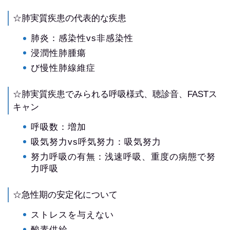
☆肺実質疾患の代表的な疾患
肺炎：感染性vs非感染性
浸潤性肺腫瘍
び慢性肺線維症
☆肺実質疾患でみられる呼吸様式、聴診音、FASTス
キャン
呼吸数：増加
吸気努力vs呼気努力：吸気努力
努力呼吸の有無：浅速呼吸、重度の病態で努
力呼吸
☆急性期の安定化について
ストレスを与えない
酸素供給