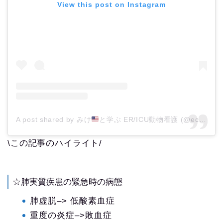
View this post on Instagram
A post shared by みけ
と学ぶ ER/ICU動物看護 (@eccvet_mike)
\この記事のハイライト/
☆肺実質疾患の緊急時の病態
肺虚脱–> 低酸素血症
重度の炎症–>敗血症