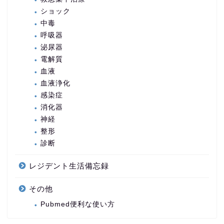
ショック
中毒
呼吸器
泌尿器
電解質
血液
血液浄化
感染症
消化器
神経
整形
診断
レジデント生活備忘録
その他
Pubmed便利な使い方