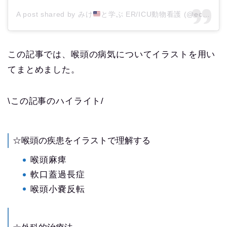
A post shared by みけ
と学ぶ ER/ICU動物看護 (@eccvet_mike)
この記事では、喉頭の病気についてイラストを用い
てまとめました。
\この記事のハイライト/
☆​​喉頭の疾患をイラストで理解する
喉頭麻痺
軟口蓋過長症
喉頭小嚢反転