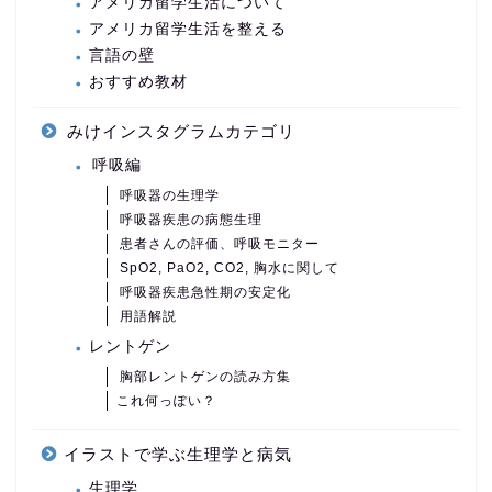
アメリカ留学生活について
アメリカ留学生活を整える
言語の壁
おすすめ教材
みけインスタグラムカテゴリ
呼吸編
呼吸器の生理学
呼吸器疾患の病態生理
患者さんの評価、呼吸モニター
SpO2, PaO2, CO2, 胸水に関して
呼吸器疾患急性期の安定化
用語解説
レントゲン
胸部レントゲンの読み方集
これ何っぽい？
イラストで学ぶ生理学と病気
生理学