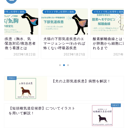
ストで学ぶ生理学と病気
イラストで学ぶ生理学と病気
イラストで学ぶ生理学と病気
腔内疾患（胸水、気
犬猫の下部気道疾患のエ
酸素解離曲線とは？
）の緊急対応/救急患者
マージェンシー/わかれば
が肺胞から細胞に運
命を救う看護とは
怖くない呼吸器疾患
れるまで
2023年1月22日
2023年1月21日
2021年9
【犬の上部気道疾患】病態を解説！
【短頭種気道症候群】についてイラスト
を用いて解説！