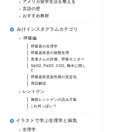
アメリカ留学生活を整える
言語の壁
おすすめ教材
みけインスタグラムカテゴリ
呼吸編
呼吸器の生理学
呼吸器疾患の病態生理
患者さんの評価、呼吸モニター
SpO2, PaO2, CO2, 胸水に関し
て
呼吸器疾患急性期の安定化
用語解説
レントゲン
胸部レントゲンの読み方集
これ何っぽい？
イラストで学ぶ生理学と病気
生理学