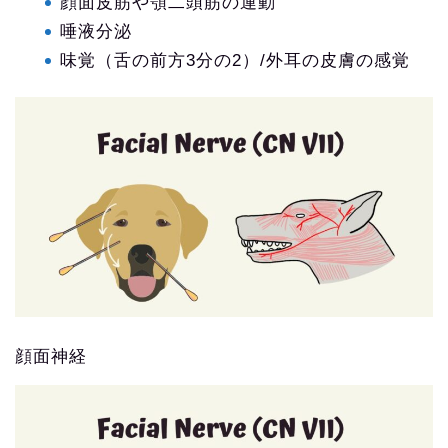
顔面皮筋や顎二頭筋の運動
唾液分泌
味覚（舌の前方3分の2）/外耳の皮膚の感覚
顔面神経