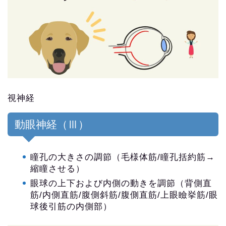
視神経
動眼神経（Ⅲ）
瞳孔の大きさの調節（毛様体筋/瞳孔括約筋→
縮瞳させる）
眼球の上下および内側の動きを調節（背側直
筋/内側直筋/腹側斜筋/腹側直筋/上眼瞼挙筋/眼
球後引筋の内側部）