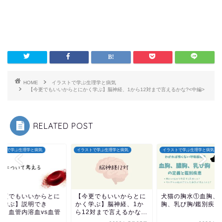
HOME
イラストで学ぶ生理学と病気
【今更でもいいからとにかく学ぶ】脳神経、1から12対まで言えるかな?<中編>
RELATED POST
イラストで学ぶ生理学と病気
イラストで学ぶ生理学と病気
イラストで学ぶ生理学と病
【今更でもいいからとに
犬猫の胸水①血胸、膿
【今更でもいいか
かく学ぶ】脳神経、1か
胸、乳び胸/鑑別疾患
かく学ぶ】説明で
ら12対まで言えるかな...
る？？血管内溶血
外...