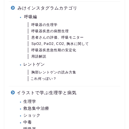
みけインスタグラムカテゴリ
呼吸編
呼吸器の生理学
呼吸器疾患の病態生理
患者さんの評価、呼吸モニター
SpO2, PaO2, CO2, 胸水に関して
呼吸器疾患急性期の安定化
用語解説
レントゲン
胸部レントゲンの読み方集
これ何っぽい？
イラストで学ぶ生理学と病気
生理学
救急集中治療
ショック
中毒