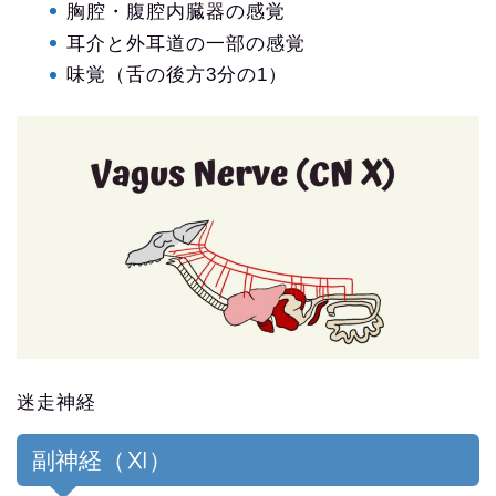
胸腔・腹腔内臓器の感覚
耳介と外耳道の一部の感覚
味覚（舌の後方3分の1）
迷走神経
副神経（Ⅺ）