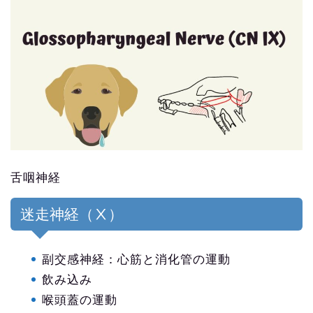
舌咽神経
迷走神経（Ⅹ）
副交感神経：心筋と消化管の運動
飲み込み
喉頭蓋の運動