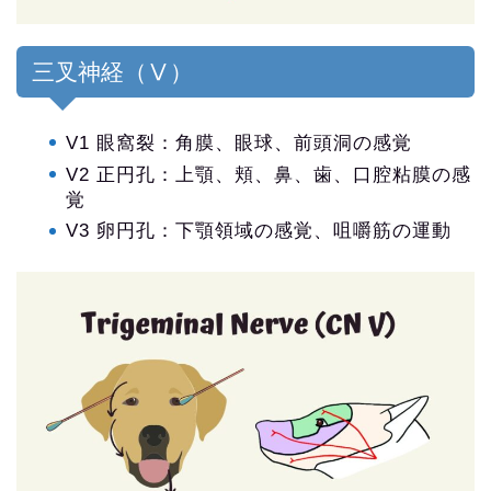
三叉神経（Ⅴ）
V1 眼窩裂：角膜、眼球、前頭洞の感覚
V2 正円孔：上顎、頬、鼻、歯、口腔粘膜の感
覚
V3 卵円孔：下顎領域の感覚、咀嚼筋の運動