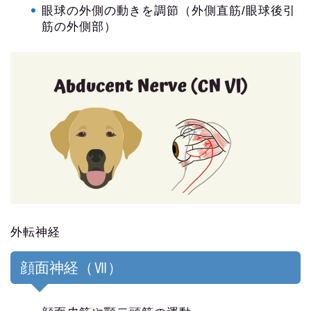
眼球の外側の動きを調節（外側直筋/眼球後引
筋の外側部）
外転神経
顔面神経（Ⅶ）