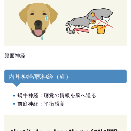
顔面神経
内耳神経/聴神経（Ⅷ）
蝸牛神経：聴覚の情報を脳へ送る
前庭神経：平衡感覚