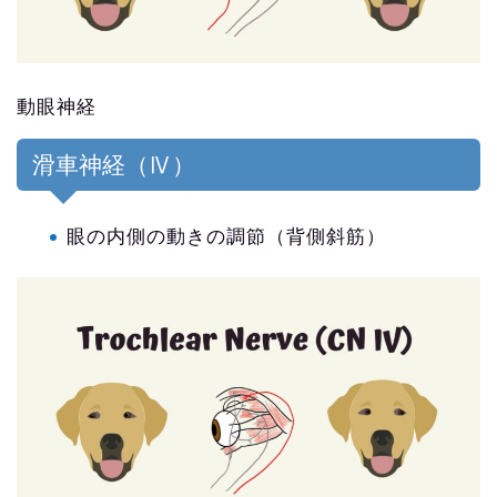
動眼神経
滑車神経（Ⅳ）
眼の内側の動きの調節（背側斜筋）