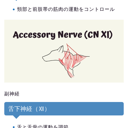
頸部と前肢帯の筋肉の運動をコントロール
副神経
舌下神経（Ⅻ）
舌と舌骨の運動を調節