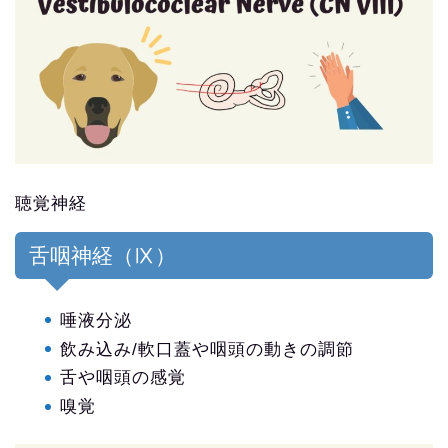
聴覚神経
舌咽神経（Ⅸ）
唾液分泌
飲み込み/軟口蓋や咽頭の動きの調節
舌や咽頭の感覚
嗅覚