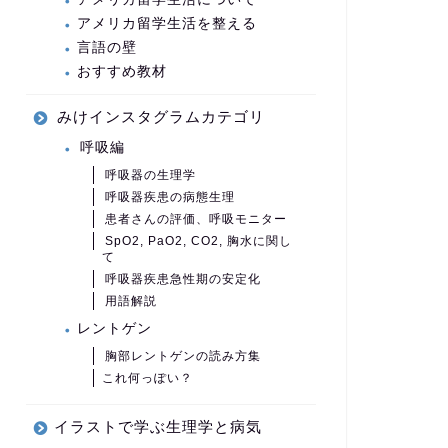
アメリカ留学生活を整える
言語の壁
おすすめ教材
みけインスタグラムカテゴリ
呼吸編
呼吸器の生理学
呼吸器疾患の病態生理
患者さんの評価、呼吸モニター
SpO2, PaO2, CO2, 胸水に関し
て
呼吸器疾患急性期の安定化
用語解説
レントゲン
胸部レントゲンの読み方集
これ何っぽい？
イラストで学ぶ生理学と病気