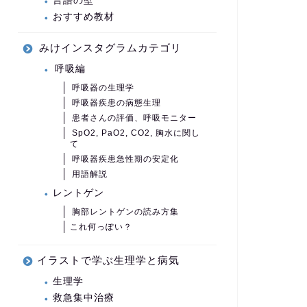
言語の壁
おすすめ教材
みけインスタグラムカテゴリ
呼吸編
呼吸器の生理学
呼吸器疾患の病態生理
患者さんの評価、呼吸モニター
SpO2, PaO2, CO2, 胸水に関し
て
呼吸器疾患急性期の安定化
用語解説
レントゲン
胸部レントゲンの読み方集
これ何っぽい？
イラストで学ぶ生理学と病気
生理学
救急集中治療