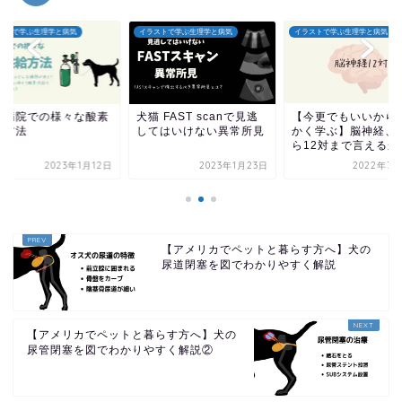
ストで学ぶ生理学と病気
イラストで学ぶ生理学と病気
イラストで学ぶ生理学と病気
物病院での様々な酸素
犬猫 FAST scanで見逃
【今更でもいいから
給方法
してはいけない異常所見
かく学ぶ】脳神経、
ら12対まで言えるかな
2023年1月12日
2023年1月23日
2022年7月
【アメリカでペットと暮らす方へ】犬の
尿道閉塞を図でわかりやすく解説
【アメリカでペットと暮らす方へ】犬の
尿管閉塞を図でわかりやすく解説②