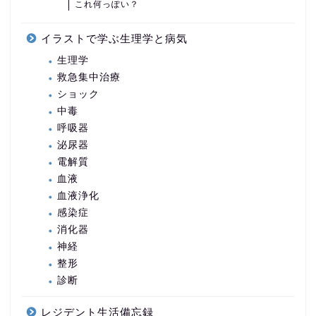
これ何っぽい？
イラストで学ぶ生理学と病気
生理学
救急集中治療
ショック
中毒
呼吸器
泌尿器
電解質
血液
血液浄化
感染症
消化器
神経
整形
診断
レジデント生活備忘録