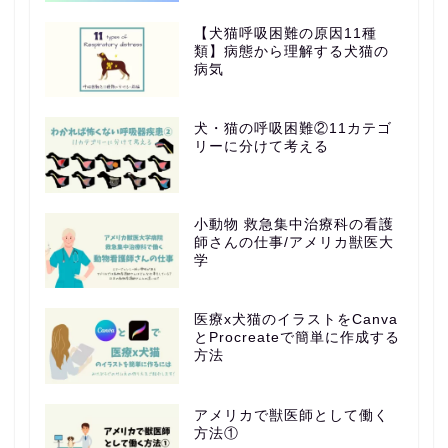
【犬猫呼吸困難の原因11種
類】病態から理解する犬猫の
病気
犬・猫の呼吸困難②11カテゴ
リーに分けて考える
小動物 救急集中治療科の看護
師さんの仕事/アメリカ獣医大
学
医療x犬猫のイラストをCanva
とProcreateで簡単に作成する
方法
アメリカで獣医師として働く
方法①