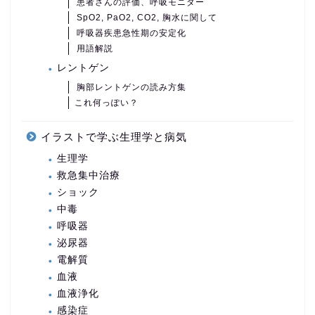
患者さんの評価、呼吸モニター
SpO2, PaO2, CO2, 胸水に関して
呼吸器疾患急性期の安定化
用語解説
レントゲン
胸部レントゲンの読み方集
これ何っぽい？
イラストで学ぶ生理学と病気
生理学
救急集中治療
ショック
中毒
呼吸器
泌尿器
電解質
血液
血液浄化
感染症