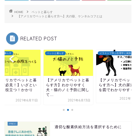
HOME
ペットと暮らす
【アメリカでペットと暮らす方へ】犬の咳、ケンネルコフとは
RELATED POST
トと暮らす
イラストで学ぶ生理学と病気
ペットと暮らす
アメリカでペットと暮
【アメリカでペットと暮
【アメリカでペット
す方】わかりやすく
らす方へ】犬の尿道閉塞
らす方必見！】いざ
・猫のノミ予防に関し
を図でわかりやすく解説
う時に役立つ！かか
.
つ...
2022年7月30日
2021年6月13日
2021年6
適切な酸素供給方法を選択するために