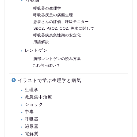
呼吸器の生理学
呼吸器疾患の病態生理
患者さんの評価、呼吸モニター
SpO2, PaO2, CO2, 胸水に関して
呼吸器疾患急性期の安定化
用語解説
レントゲン
胸部レントゲンの読み方集
これ何っぽい？
イラストで学ぶ生理学と病気
生理学
救急集中治療
ショック
中毒
呼吸器
泌尿器
電解質