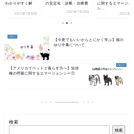
安定化・診断・治療費
に関するエマージェン
を図でわかりやすく
シ...
説...
2021年7月20日
2022年8月2日
2022年7
【今更でもいいからとにかく学ぶ】猫の
ゆり中毒について
【アメリカでペットと暮らす方へ】短頭
種の呼吸に関するエマージェンシー①
検索
検索