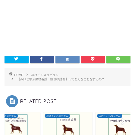
HOME
みけインスタグラム
【みけと学ぶ動物看護：症例検討会】ってどんなことをするの？
RELATED POST
インスタグラム
みけインスタグラム
みけインスタグラム