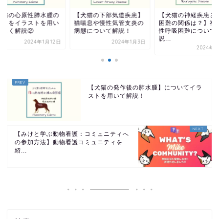
犬猫の下部気道疾患】
【犬猫の神経疾患と呼吸
【犬猫の心原性肺水
喘息や慢性気管支炎の
困難の関係は？】神経原
病態】をイラストを
態について解説！
性呼吸困難について解
て詳しく解説②
説...
2024年1月3日
2024年1
2024年1月3日
【犬猫の発作後の肺水腫】についてイラ
ストを用いて解説！
【みけと学ぶ動物看護：コミュニティへ
の参加方法】動物看護コミュニティを
紹...