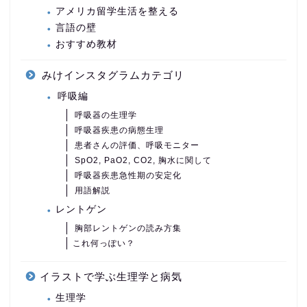
アメリカ留学生活を整える
言語の壁
おすすめ教材
みけインスタグラムカテゴリ
呼吸編
呼吸器の生理学
呼吸器疾患の病態生理
患者さんの評価、呼吸モニター
SpO2, PaO2, CO2, 胸水に関して
呼吸器疾患急性期の安定化
用語解説
レントゲン
胸部レントゲンの読み方集
これ何っぽい？
イラストで学ぶ生理学と病気
生理学