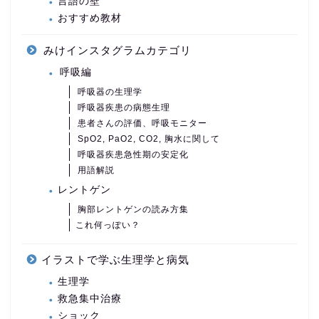
言語の壁
おすすめ教材
みけインスタグラムカテゴリ
呼吸編
呼吸器の生理学
呼吸器疾患の病態生理
患者さんの評価、呼吸モニター
SpO2, PaO2, CO2, 胸水に関して
呼吸器疾患急性期の安定化
用語解説
レントゲン
胸部レントゲンの読み方集
これ何っぽい？
イラストで学ぶ生理学と病気
生理学
救急集中治療
ショック