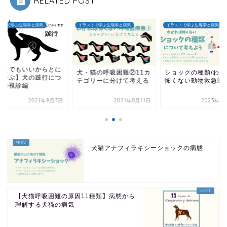
RELATED POST
ストで学ぶ生理学と病気
イラストで学ぶ生理学と病気
イラストで学ぶ生理学と病気
今更でもいいからとに
犬・猫の呼吸困難②11カ
ショックの種類/わか
く学ぶ】犬の跛行につ
テゴリーに分けて考える
怖くない動物救急医
て③視診編
2021年9月7日
2021年8月11日
2023年1
犬猫アナフィラキシーショックの病態
【犬猫呼吸困難の原因11種類】病態から
理解する犬猫の病気