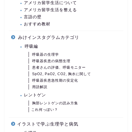
アメリカ留学生活について
アメリカ留学生活を整える
言語の壁
おすすめ教材
みけインスタグラムカテゴリ
呼吸編
呼吸器の生理学
呼吸器疾患の病態生理
患者さんの評価、呼吸モニター
SpO2, PaO2, CO2, 胸水に関して
呼吸器疾患急性期の安定化
用語解説
レントゲン
胸部レントゲンの読み方集
これ何っぽい？
イラストで学ぶ生理学と病気