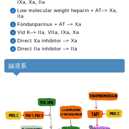
IXa, Xa, IIa
Low molecular weight heparin + AT–> Xa,
IIa
Fondanparinux + AT –> Xa
Vid K–> IIa, VIIa, IXa, Xa
Direct Xa inhibitor –> Xa
Direct IIa inhibitor –> IIa
線溶系