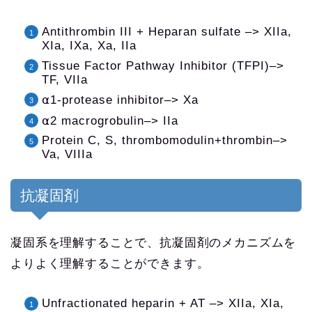
Antithrombin III + Heparan sulfate –> XIIa,
XIa, IXa, Xa, IIa
Tissue Factor Pathway Inhibitor (TFPI)–>
TF, VIIa
⍺1-protease inhibitor–> Xa
⍺2 macrogrobulin–> IIa
Protein C, S, thrombomodulin+thrombin–>
Va, VIIIa
抗凝固剤
凝固系を理解することで、抗凝固剤のメカニズムを
よりよく理解することができます。
Unfractionated heparin + AT –> XIIa, XIa,