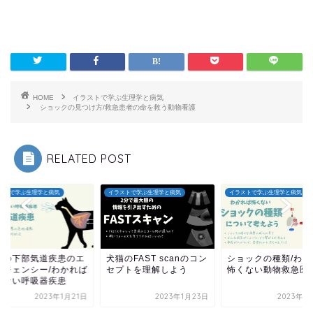
HOME
イラストで学ぶ生理学と病気
ショックの見つけ方/救急患者の命を救う動物看護
RELATED POST
ストで学ぶ生理学と病気
イラストで学ぶ生理学と病気
イラストで学ぶ生理学と病気
のFAST scanのコン
ショックの種類/わかれば
犬猫の下部気道疾患
プトを理解しよう
怖くない動物救急医療
マージェンシー/わか
怖くない呼吸器疾患
2023年1月23日
2023年1月15日
2023年1