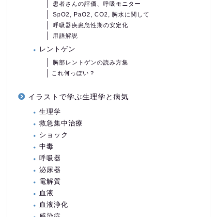
患者さんの評価、呼吸モニター
SpO2, PaO2, CO2, 胸水に関して
呼吸器疾患急性期の安定化
用語解説
レントゲン
胸部レントゲンの読み方集
これ何っぽい？
イラストで学ぶ生理学と病気
生理学
救急集中治療
ショック
中毒
呼吸器
泌尿器
電解質
血液
血液浄化
感染症