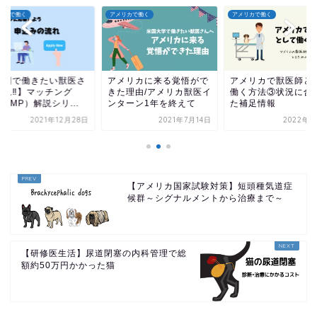
リカで働く
アメリカで働く
アメリカで働く
米国で働きたい獣医さ
アメリカに来る覚悟がで
アメリカで獣医師と
必見‼︎】マッチング
きた理由/アメリカ獣医イ
働く方法③状況に合
IRMP）解説シリ...
ンターン1年を終えて
た補足情報
2021年12月28日
2021年7月14日
2022年8
【アメリカ国家試験対策】短頭種気道症
候群～シグナルメントから治療まで～
【研修医生活】尿道閉塞の内科管理で総
額約50万円かかった猫