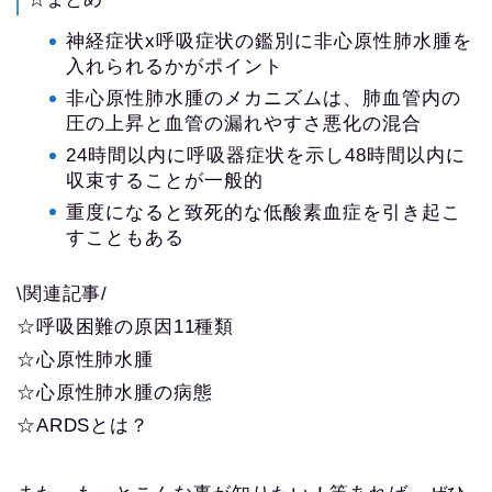
神経症状x呼吸症状の鑑別に非心原性肺水腫を
入れられるかがポイント
非心原性肺水腫のメカニズムは、肺血管内の
圧の上昇と血管の漏れやすさ悪化の混合
24時間以内に呼吸器症状を示し48時間以内に
収束することが一般的
重度になると致死的な低酸素血症を引き起こ
すこともある
\関連記事/
☆呼吸困難の原因11種類
☆心原性肺水腫
☆心原性肺水腫の病態
☆ARDSとは？