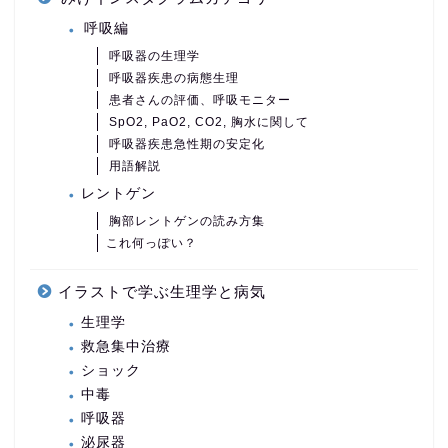
呼吸編
呼吸器の生理学
呼吸器疾患の病態生理
患者さんの評価、呼吸モニター
SpO2, PaO2, CO2, 胸水に関して
呼吸器疾患急性期の安定化
用語解説
レントゲン
胸部レントゲンの読み方集
これ何っぽい？
イラストで学ぶ生理学と病気
生理学
救急集中治療
ショック
中毒
呼吸器
泌尿器