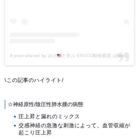
A post shared by みけ
と学ぶ ER/ICU動物看護 (@eccvet_mike)
\この記事のハイライト/
☆神経原性/陰圧性肺水腫の病態
圧上昇と漏れのミックス
交感神経の急激な刺激によって、血管収縮が
起こり圧上昇