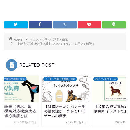
HOME
イラストで学ぶ生理学と病気
【犬猫の発作後の肺水腫】についてイラストを用いて解説！
RELATED POST
ストで学ぶ生理学と病気
イラストで学ぶ生理学と病気
みけインスタグラム
腔内疾患（胸水、気
【研修医生活】パン生地
【犬猫の肺実質疾患
）の緊急対応/救急患者
の誤食症例、外科とECC
病態をイラストで解
命を救う看護とは
チームの衝突
2023年1月22日
2022年8月4日
2024年1