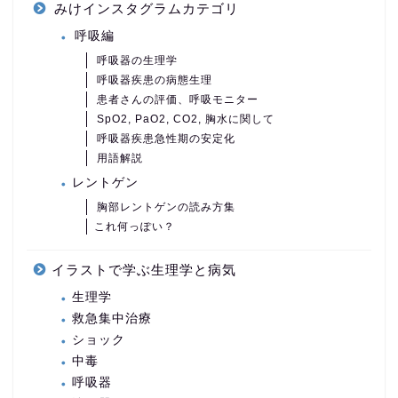
みけインスタグラムカテゴリ
呼吸編
呼吸器の生理学
呼吸器疾患の病態生理
患者さんの評価、呼吸モニター
SpO2, PaO2, CO2, 胸水に関して
呼吸器疾患急性期の安定化
用語解説
レントゲン
胸部レントゲンの読み方集
これ何っぽい？
イラストで学ぶ生理学と病気
生理学
救急集中治療
ショック
中毒
呼吸器