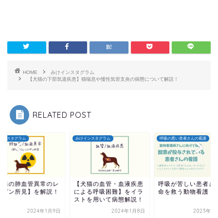
HOME
みけインスタグラム
【犬猫の下部気道疾患】猫喘息や慢性気管支炎の病態について解説！
RELATED POST
インスタグラム
みけインスタグラム
呼吸の悪い患者さんの看護
犬猫の肺血管異常のレ
【犬猫の血管・血液疾患
呼吸が苦しい患者さ
トゲン所見】を解説！
による呼吸困難】をイラ
命を救う動物看護
ストを用いて病態解説！
2024年1月9日
2024年1月8日
2023年1