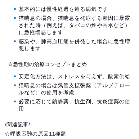
基本的には慢性経過を辿る病気です
猫喘息の場合、猫喘息を発症する素因に暴露
された時（例えば、タバコの煙や香水など）
に急性増悪します
感染や、肺高血圧症を併発した場合に急性増
悪します
☆急性期の治療コンセプトまとめ
安定化方法は、ストレスを与えず、酸素供給
猫喘息の場合は気管支拡張薬（アルブテロー
ルなど）の使用を考慮
必要に応じて鎮静薬、抗生剤、抗炎症薬の使
用
\関連記事/
☆呼吸困難の原因11種類