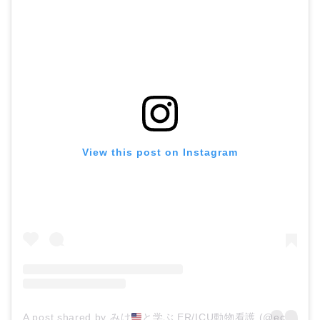
View this post on Instagram
A post shared by みけ
と学ぶ ER/ICU動物看護 (@eccvet_mike)