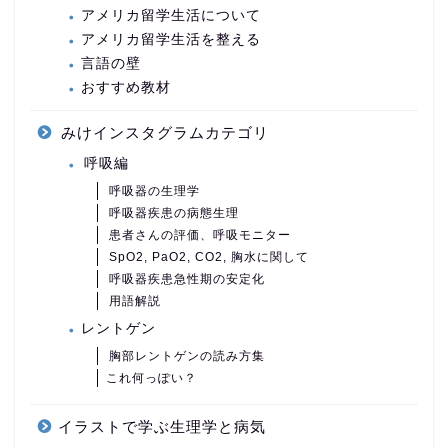
アメリカ留学生活について
アメリカ留学生活を整える
言語の壁
おすすめ教材
みけインスタグラムカテゴリ
呼吸編
呼吸器の生理学
呼吸器疾患の病態生理
患者さんの評価、呼吸モニター
SpO2, PaO2, CO2, 胸水に関して
呼吸器疾患急性期の安定化
用語解説
レントゲン
胸部レントゲンの読み方集
これ何っぽい？
イラストで学ぶ生理学と病気