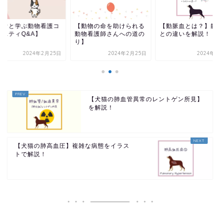
みけと学ぶ動物看護コ
【動物の命を助けられる
【動脈血とは？】静
ュニティQ&A】
動物看護師さんへの道の
との違いを解説！
り】
2024年2月25日
2024年2月25日
2024年1
【犬猫の肺血管異常のレントゲン所見】
を解説！
【犬猫の肺高血圧】複雑な病態をイラス
トで解説！