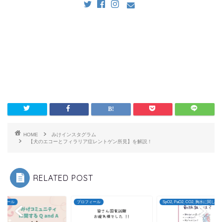
HOME
みけインスタグラム
【犬のエコーとフィラリア症レントゲン所見】を解説！
RELATED POST
フィール
プロフィール
SpO2, PaO2, CO2, 胸水に関して