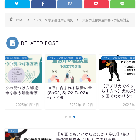
HOME
イラストで学ぶ生理学と病気
犬猫の上部気道閉塞への緊急対応
RELATED POST
ストで学ぶ生理学と病気
イラストで学ぶ生理学と病気
イラストで学ぶ生理学と病気
【アメリカでペット
ョックの見つけ方/救急
血液に含まれる酸素の量
らす方へ】犬の尿道
者の命を救う動物看護
(SaO2, SpO2,PaO2)に
を図でわかりやすく
ついて考...
2023年1月14日
2022年1月12日
2022年7月
【今更でもいいからとにかく学ぶ】猫の
特発性膀胱炎（FIC）の内科治療