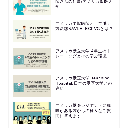
師さんの仕事/アメリカ獣医大
学
アメリカで獣医師として働く
方法②NAVLE, ECFVGとは？
アメリカ獣医大学 4年生のト
レーニングとその学ぶ環境
アメリカ獣医大学 Teaching
Hospital/日本の獣医大学との
違い
アメリカ獣医レジデントに興
味がある方からの様々なご質
問に答えます！