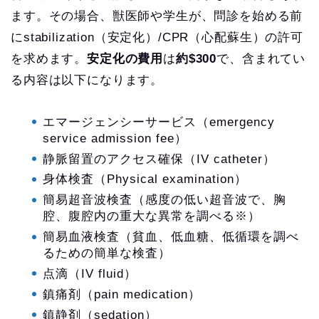
ます。その場合、獣医師や学生が、問診を始める前
にstabilization（安定化）/CPR（心配蘇生）の許可
を求めます。
安定化の費用
は
約$300
で、含まれてい
る内容は以下になります。
エマージェンシーサービス（emergency
service admission fee）
静脈留置のアクセス確保（IV catheter）
身体検査（Physical examination）
簡易超音波検査（感度の低い超音波で、胸
腔、腹腔内の重大な異常を調べる※）
簡易血液検査（貧血、低血糖、低循環を調べ
るための簡単な検査）
点滴（IV fluid）
鎮痛剤（pain medication）
鎮静剤（sedation）