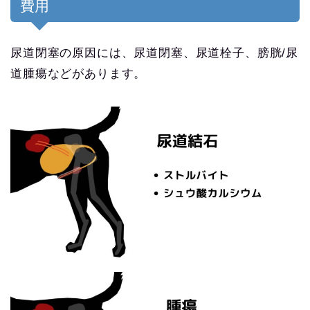
費用
尿道閉塞の原因には、尿道閉塞、尿道栓子、膀胱/尿
道腫瘍などがあります。