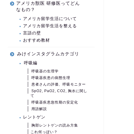
アメリカ獣医 研修医ってどん
なもの？
アメリカ留学生活について
アメリカ留学生活を整える
言語の壁
おすすめ教材
みけインスタグラムカテゴリ
呼吸編
呼吸器の生理学
呼吸器疾患の病態生理
患者さんの評価、呼吸モニター
SpO2, PaO2, CO2, 胸水に関し
て
呼吸器疾患急性期の安定化
用語解説
レントゲン
胸部レントゲンの読み方集
これ何っぽい？